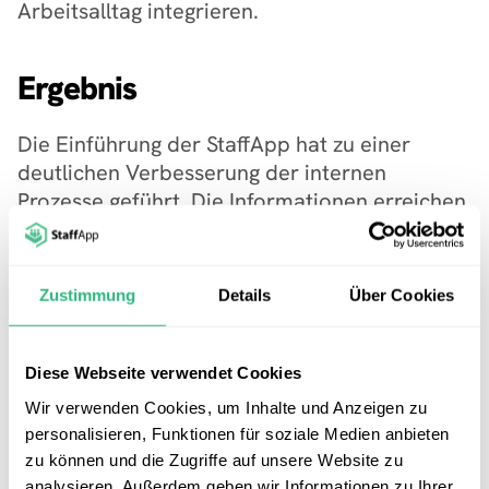
Arbeitsalltag integrieren.
Ergebnis
Die Einführung der StaffApp hat zu einer 
deutlichen Verbesserung der internen 
Prozesse geführt. Die Informationen erreichen 
die Mitarbeitenden nun schnell und 
zuverlässig, was die Zusammenarbeit 
erleichtert und Arbeitsabläufe effizienter 
Zustimmung
Details
Über Cookies
macht. Alle Mitarbeitende sind vollständig in 
den Kommunikationsfluss integriert.
Diese Webseite verwendet Cookies
"StaffApp hat uns in der Kommunikation sehr 
Wir verwenden Cookies, um Inhalte und Anzeigen zu
geholfen, da wir Mitarbeitende haben, die 
personalisieren, Funktionen für soziale Medien anbieten
keinen eigenen E-Mail-Account besitzen."
zu können und die Zugriffe auf unsere Website zu
analysieren. Außerdem geben wir Informationen zu Ihrer