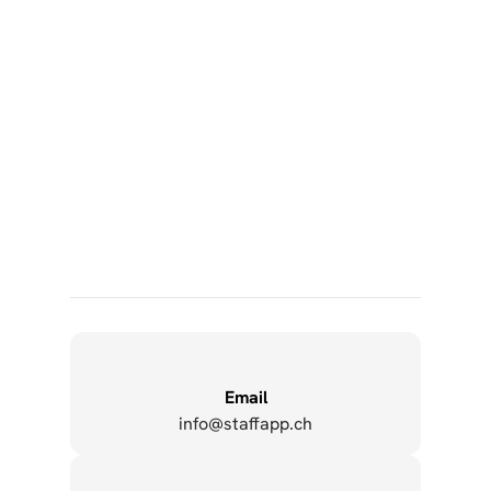
Mitarbeiter-App sichert den informationsfluss 
während der Corona-Zeit
In die Zwischenablage kopiere
Email
info@staffapp.ch