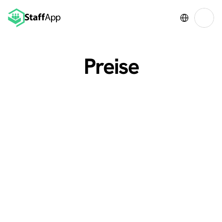
Select Language
Preise
1 - 49 Lizenzen
50 - 249 Lizenzen
250 - 500 Lizenzen
500+ Lizenzen
Reach