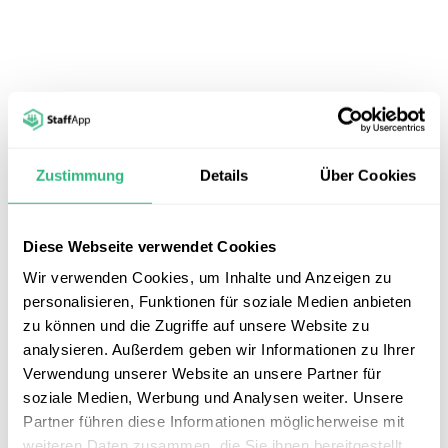
Steigere Motivation, Zusammenarbeit und Loyalität 
in deinem Unternehmen – mit StaffApp als 
täglichem Begleiter.
Try Now
Demo anfordern
Zustimmung
Details
Über Cookies
Alle Funktionen vergleichen
Diese Webseite verwendet Cookies
Wir verwenden Cookies, um Inhalte und Anzeigen zu
personalisieren, Funktionen für soziale Medien anbieten
Alle Funktionen vergleichen
zu können und die Zugriffe auf unsere Website zu
analysieren. Außerdem geben wir Informationen zu Ihrer
Reach
Connect
Engage
Verwendung unserer Website an unsere Partner für
soziale Medien, Werbung und Analysen weiter. Unsere
Partner führen diese Informationen möglicherweise mit
Inhalte & Posts
weiteren Daten zusammen, die Sie ihnen bereitgestellt