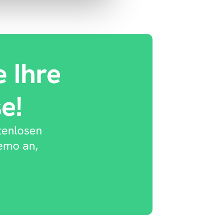
 Ihre 
e!
enlosen 
emo an, 