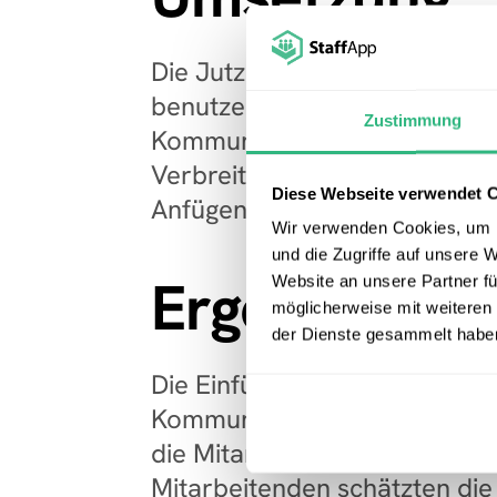
Die Jutzi AG führte StaffApp ei
benutzerfreundliche Plattform,
Zustimmung
Kommunikation zu verbessern.
Verbreitung von Nachrichten,
Diese Webseite verwendet 
Anfügen wichtiger Dokumente 
Wir verwenden Cookies, um I
und die Zugriffe auf unsere 
Ergebnis
Website an unsere Partner fü
möglicherweise mit weiteren
der Dienste gesammelt habe
Die Einführung von StaffApp v
Kommunikation erheblich, opt
die Mitarbeitenden aktiv in d
Mitarbeitenden schätzten die 