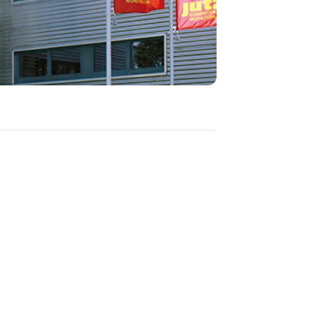
rch die zeitnahe und 
eichzeitige Verteilung von 
formationen, erreichen wir 
ne optimale 