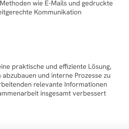
 Methoden wie E-Mails und gedruckte 
K
zeitgerechte Kommunikation 
z
e
zu
a
w
a
e praktische und effiziente Lösung, 
ei
abzubauen und interne Prozesse zu 
Ve
rbeitenden relevante Informationen 
I
sammenarbeit insgesamt verbessert 
Th
CE