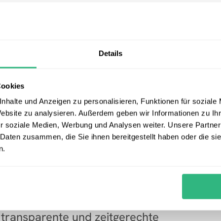
n, eine flexible und 
 die darauf abzielt, die interne 
Details
 Die App ermöglichte die schnelle 
 die Erstellung von Umfragen und das 
Cookies
direkt auf die personalisierte App.
nhalte und Anzeigen zu personalisieren, Funktionen für soziale
Website zu analysieren. Außerdem geben wir Informationen zu I
r soziale Medien, Werbung und Analysen weiter. Unsere Partner
 Daten zusammen, die Sie ihnen bereitgestellt haben oder die s
n.
erbesserte die interne 
imierte die Arbeitsabläufe und bezog 
ie Unternehmensprozesse ein. Die 
transparente und zeitgerechte 