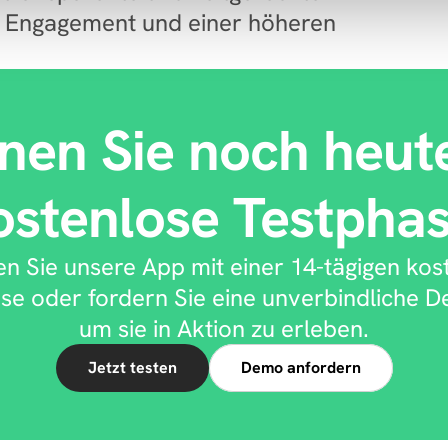
 Engagement und einer höheren 
nen Sie noch heute
ostenlose Testphas
n Sie unsere App mit einer 14-tägigen kost
se oder fordern Sie eine unverbindliche D
um sie in Aktion zu erleben.
Jetzt testen
Demo anfordern